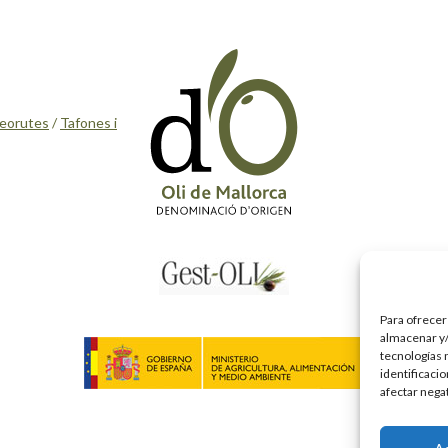
eorutes
/
Tafones i
Para ofrecer
almacenar y/
tecnologías 
identificaci
afectar nega