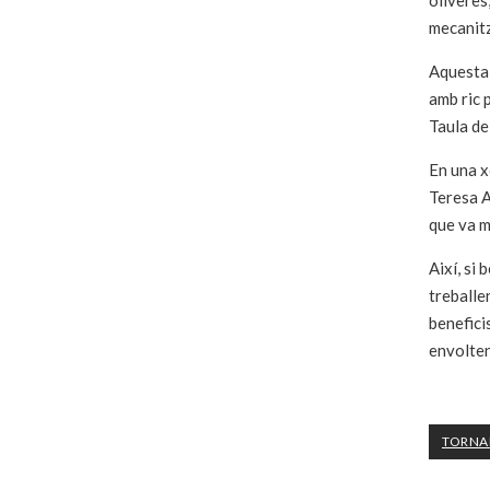
oliveres
mecanitz
Aquesta 
amb ric 
Taula del
En una x
Teresa A
que va m
Així, si
treballe
benefici
envolten
TORNAR