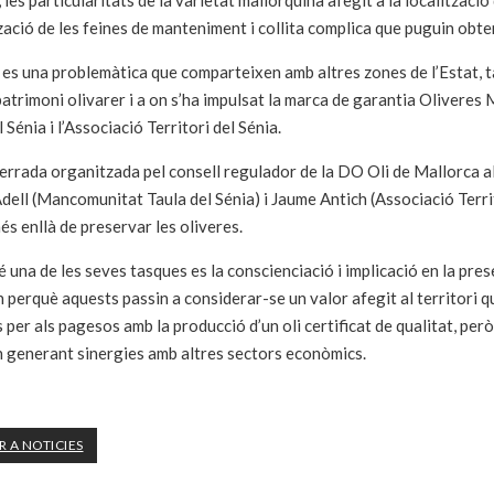
, les particularitats de la varietat mallorquina afegit a la localitzaci
ació de les feines de manteniment i collita complica que puguin obten
es una problemàtica que comparteixen amb altres zones de l’Estat, ta
patrimoni olivarer i a on s’ha impulsat la marca de garantia Oliveres
 Sénia i l’Associació Territori del Sénia.
errada organitzada pel consell regulador de la DO Oli de Mallorca a
dell (Mancomunitat Taula del Sénia) i Jaume Antich (Associació Territ
és enllà de preservar les oliveres.
 bé una de les seves tasques es la conscienciació i implicació en la pre
n perquè aquests passin a considerar-se un valor afegit al territor
s per als pagesos amb la producció d’un oli certificat de qualitat, però
 generant sinergies amb altres sectors econòmics.
 A NOTICIES