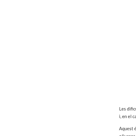
Les difi
i, en el
Aquest é