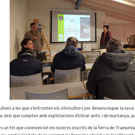
cultats a les que s’enfronten els olivicultors per desenvolupar la sev
 cas dels que compten amb explotacions d’olivar antic i de muntanya, a
s un fet que coneixen bé els nostres inscrits de la Serra de Tramuntan