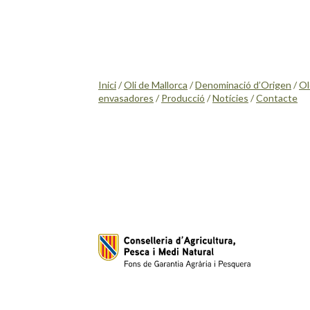
Inici
/
Oli de Mallorca
/
Denominació d’Origen
/
Ol
envasadores
/
Producció
/
Notícies
/
Contacte