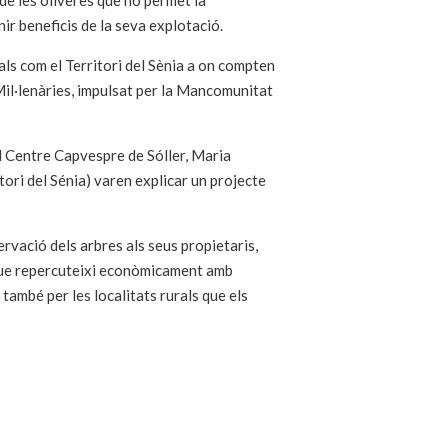
ó de les oliveres que no permet la
ir beneficis de la seva explotació.
ls com el Territori del Sènia a on compten
 Mil·lenàries, impulsat per la Mancomunitat
l Centre Capvespre de Sóller, Maria
ori del Sénia) varen explicar un projecte
servació dels arbres als seus propietaris,
i que repercuteixi econòmicament amb
 també per les localitats rurals que els