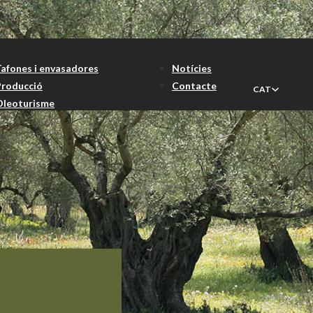
Tafones i envasadores
Notícies
Producció
Contacte
CAT
Oleoturisme