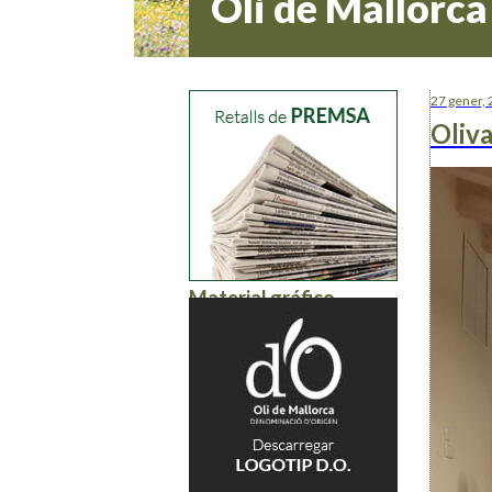
Oli de Mallorca
27 gener,
Oliva
Material gráfico