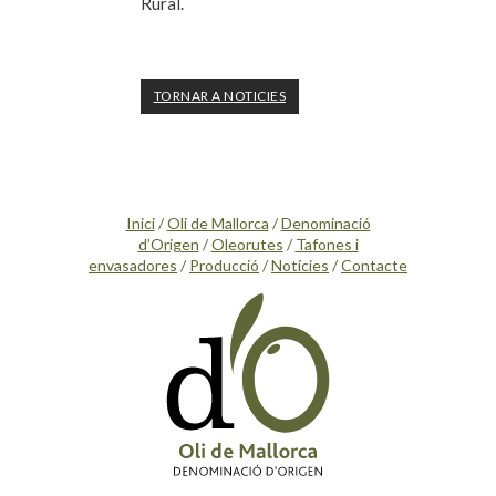
Rural.
TORNAR A NOTICIES
Inici
/
Oli de Mallorca
/
Denominació
d’Origen
/
Oleorutes
/
Tafones i
envasadores
/
Producció
/
Notícies
/
Contacte