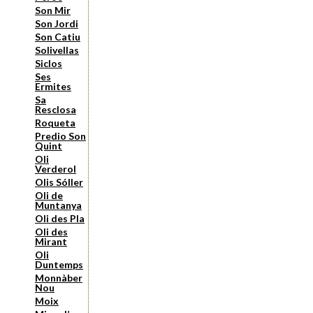
Son Mir
Son Jordi
Son Catiu
Solivellas
Siclos
Ses
Ermites
Sa
Resclosa
Roqueta
Predio Son
Quint
Oli
Verderol
Olis Sóller
Oli de
Muntanya
Oli des Pla
Oli des
Mirant
Oli
Duntemps
Monnàber
Nou
Moix