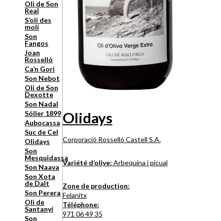
Oli de Son
Real
S’oli des
molí
Son
Fangos
Joan
Rosselló
Ca’n Gori
Son Nebot
Oli de Son
Dexotte
Son Nadal
Olidays
Sóller 1899
Aubocassa
Suc de Cel
Corporació Rosselló Castell S.A.
Olidays
Son
Mesquidassa
Variété d’olive:
Arbequina i picual
Son Naava
Son Xota
de Dalt
Zone de production:
Son Perera
Felanitx
Oli de
Téléphone:
Santanyí
971 06 49 35
Son