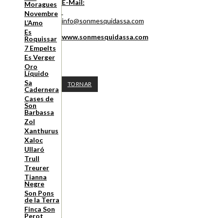
E-Mail:
Moragues
Novembre
info@sonmesquidassa.com
L’Amo
Es
www.sonmesquidassa.com
Roquissar
7 Empelts
Es Verger
Oro
Líquido
Sa
TORNAR
Cadernera
Cases de
Son
Barbassa
Zol
Xanthurus
Xaloc
Ullaró
Trull
Treurer
Tianna
Negre
Son Pons
de la Terra
Finca Son
Perot