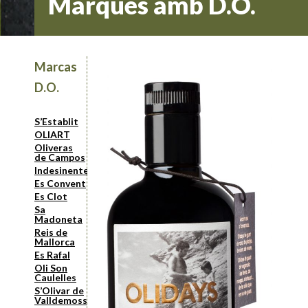
Marques amb D.O.
Marcas
D.O.
S’Establit
OLIART
Oliveras
de Campos
Indesinenter
Es Convent
Es Clot
Sa
Madoneta
Reis de
Mallorca
Es Rafal
Oli Son
Caulelles
S’Olivar de
Valldemossa