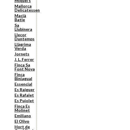
Miquel’s
Mallorca
Delicatessen
Macià
Batle
Sa
Llubinera
Llecor
Duntemps
Llàgrima
Verda
Jornets
J. L. Ferrer
Finca Sa
Font Nova
Finca
Biniagual
Essencial
Es Raiguer
Es Rafalet
Es Pujolet
Finca Es
Molinet
Emiliano
El Olivo
Hort de