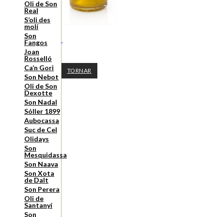
Oli de Son
Real
S’oli des
molí
Son
Fangos
Joan
Rosselló
Ca’n Gori
TORNAR
Son Nebot
Oli de Son
Dexotte
Son Nadal
Sóller 1899
Aubocassa
Suc de Cel
Olidays
Son
Mesquidassa
Son Naava
Son Xota
de Dalt
Son Perera
Oli de
Santanyí
Son