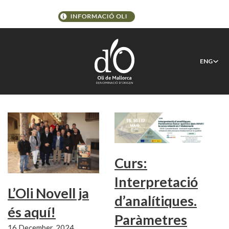
Tag:
Pesca i Medi Natural
ENG
@en
Curs:
Interpretació
L’Oli Novell ja
d’analítiques.
és aquí!
Paràmetres
16 December, 2024