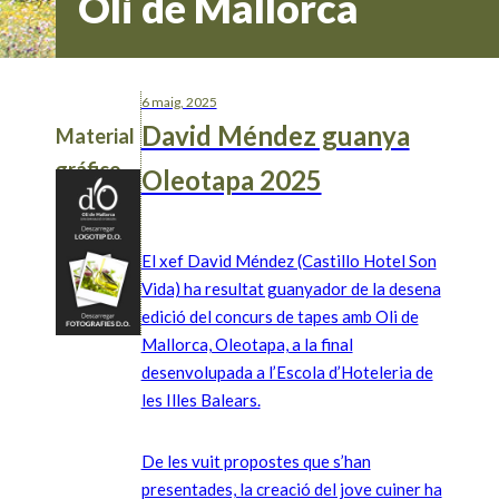
Oli de Mallorca
6 maig, 2025
David Méndez guanya
Material
gráfico
Oleotapa 2025
El xef David Méndez (Castillo Hotel Son
Vida) ha resultat guanyador de la desena
edició del concurs de tapes amb Oli de
Mallorca, Oleotapa, a la final
desenvolupada a l’Escola d’Hoteleria de
les Illes Balears.
De les vuit propostes que s’han
presentades, la creació del jove cuiner ha