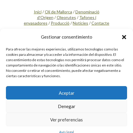
Inici
/
Oli de Mallorca
/
Denominació
d’Origen
/
Oleorutes
/
Tafones i
envasadores
/
Producció
/
Notícies
/
Contacte
SEGUEIX-NOS
Gestionar consentimiento
Para ofrecer las mejores experiencias, utilizamos tecnologías como las
cookies para almacenar y/o acceder a la información del dispositivo. El
consentimiento de estas tecnologías nos permitirá procesar datos como el
comportamiento de navegación o las identificaciones únicas en este sitio.
No consentir o retirar el consentimiento, puede afectar negativamente a
ciertas características y funciones.
Aceptar
Política de privacidad
Denegar
Avís legal
Cookies
Ver preferencias
Avís legal