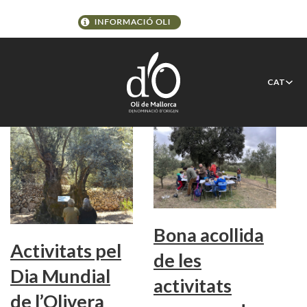
Etiqueta:
UNESCO
CAT
Bona acollida
Activitats pel
de les
Dia Mundial
activitats
de l’Olivera