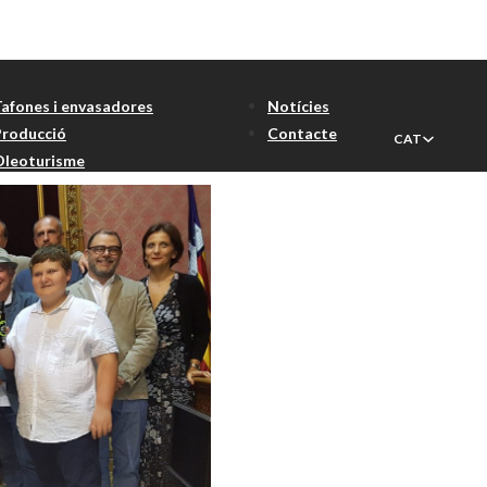
ador
Tafones i envasadores
Notícies
Producció
Contacte
CAT
Oleoturisme