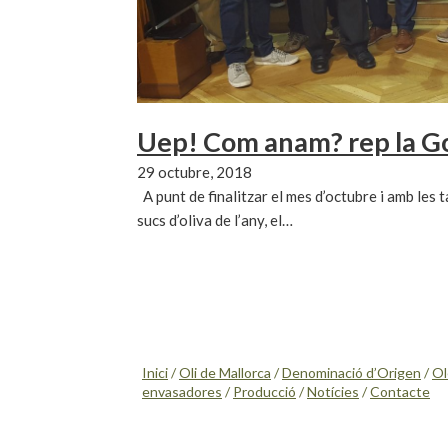
Uep! Com anam? rep la Go
29 octubre, 2018
A punt de finalitzar el mes d’octubre i amb les 
sucs d’oliva de l’any, el…
Inici
/
Oli de Mallorca
/
Denominació d’Origen
/
Ol
envasadores
/
Producció
/
Notícies
/
Contacte