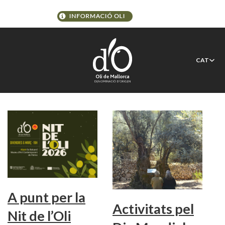
Etiqueta:
S’Oliera de Son
CAT
Catiu
A punt per la
Activitats pel
Nit de l’Oli