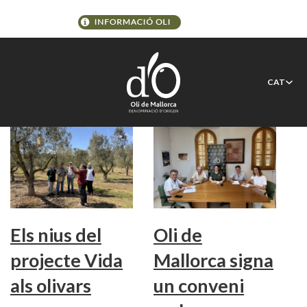
Etiqueta:
SEO/BirdLife
CAT
Els nius del
Oli de
projecte Vida
Mallorca signa
als olivars
un conveni