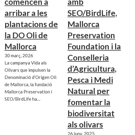
comencen a
amb
arribar a les
SEO/BirdLife,
plantacions de
Mallorca
la DO Oli de
Preservation
Mallorca
Foundation i la
Conselleria
30 març, 2026
La campanya Vida als
d’Agricultura,
Olivars que impulsen la
Denominació d’Origen Oli
Pesca i Medi
de Mallorca, la fundació
Natural per
Mallorca Preservation i
SEO/BirdLife ha…
fomentar la
biodiversitat
als olivars
26 juny, 2025