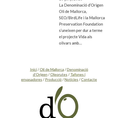
La Denominació d’Origen
Oli de Mallorca,
SEO/BirdLife i la Mallorca
Preservation Foundation
s’uneixen per dur a terme
el projecte Vida als
olivars amb…
Inici
/
Oli de Mallorca
/
Denominació
d’Origen
/
Oleorutes
/
Tafones i
envasadores
/
Producció
/
Notícies
/
Contacte