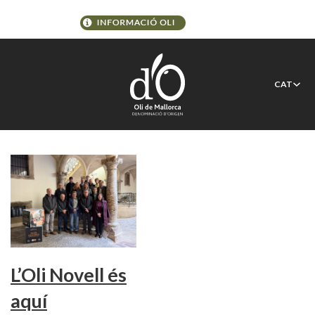
Etiqueta:
Producte de
CAT
Mallorca
L’Oli Novell és
aquí