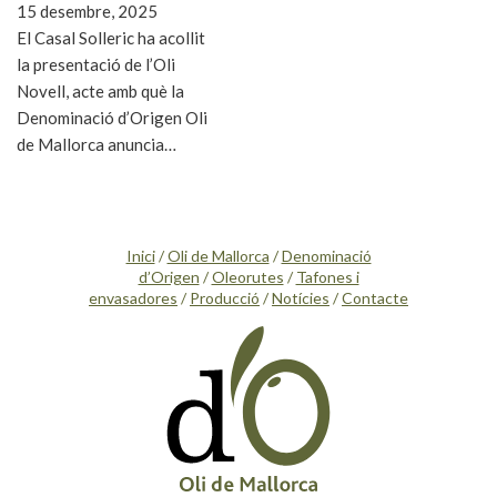
15 desembre, 2025
El Casal Solleric ha acollit
la presentació de l’Oli
Novell, acte amb què la
Denominació d’Origen Oli
de Mallorca anuncia…
Inici
/
Oli de Mallorca
/
Denominació
d’Origen
/
Oleorutes
/
Tafones i
envasadores
/
Producció
/
Notícies
/
Contacte