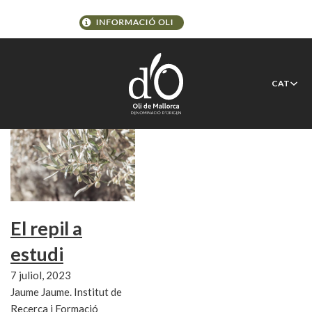
Etiqueta:
malaltia
CAT
El repil a
estudi
7 juliol, 2023
Jaume Jaume. Institut de
Recerca i Formació