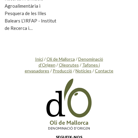
Agroalimentària i
Pesquera de les Illes
Balears L’IRFAP - Institut
de Recerca i…
Inici
/
Oli de Mallorca
/
Denominació
d’Origen
/
Oleorutes
/
Tafones i
envasadores
/
Producció
/
Notícies
/
Contacte
SEGUEIX-NOS