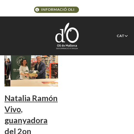
Etiqueta:
Luis Molina
CAT
Natalia Ramón
Vivo,
guanyadora
del 2on