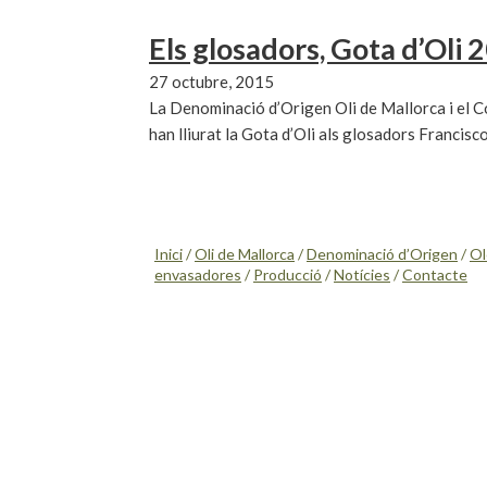
Els glosadors, Gota d’Oli 
27 octubre, 2015
La Denominació d’Origen Oli de Mallorca i el C
han lliurat la Gota d’Oli als glosadors Francis
Inici
/
Oli de Mallorca
/
Denominació d’Origen
/
Ol
envasadores
/
Producció
/
Notícies
/
Contacte