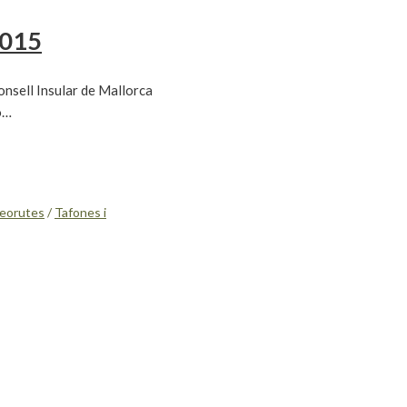
2015
onsell Insular de Mallorca
co…
eorutes
/
Tafones i