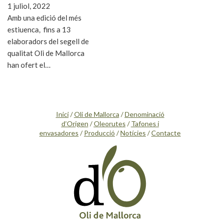
1 juliol, 2022
Amb una edició del més
estiuenca, fins a 13
elaboradors del segell de
qualitat Oli de Mallorca
han ofert el…
Inici
/
Oli de Mallorca
/
Denominació
d’Origen
/
Oleorutes
/
Tafones i
envasadores
/
Producció
/
Notícies
/
Contacte