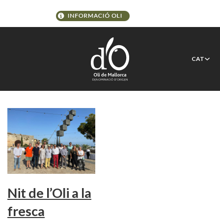
Etiqueta:
Formatge Mahón
CAT
Menorca
Nit de l’Oli a la
fresca