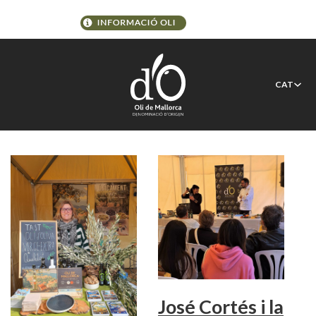
Etiqueta:
Dia de les Illes
CAT
Balears
José Cortés i la