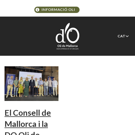
Etiqueta:
Closos de Can
CAT
Gaià
El Consell de
Mallorca i la
DO Oli de