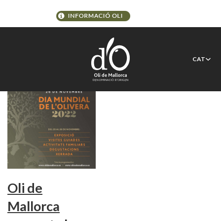
Etiqueta:
Cara d’Oliva
CAT
Oli de
Mallorca