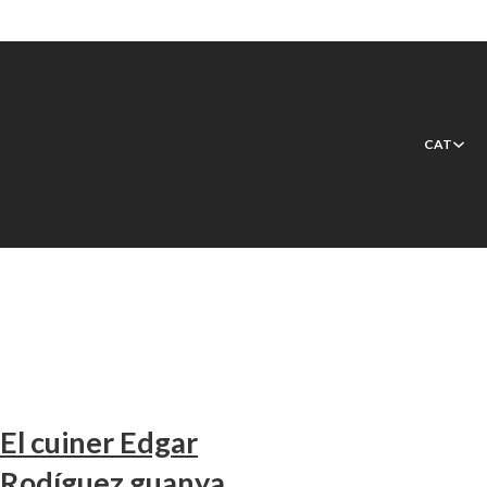
Etiqueta:
Can Simoneta
Gastronòmic
CAT
El cuiner Edgar
Rodíguez guanya