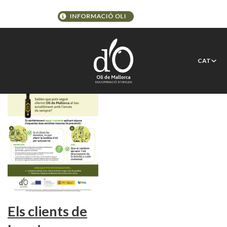
Etiqueta:
bòtil
CAT
Els clients de