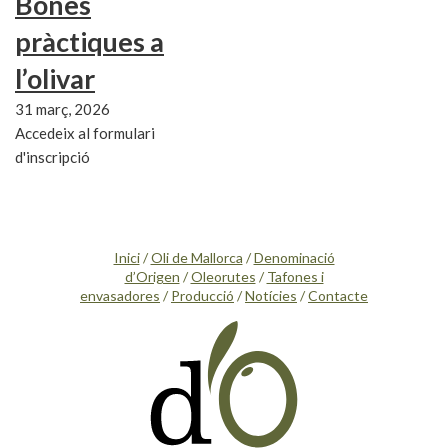
Bones
pràctiques a
l’olivar
31 març, 2026
Accedeix al formulari
d'inscripció
Inici
/
Oli de Mallorca
/
Denominació
d’Origen
/
Oleorutes
/
Tafones i
envasadores
/
Producció
/
Notícies
/
Contacte