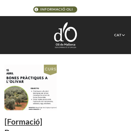
Etiqueta:
bones pràctiques
CAT
cultiu olivar
[Formació]