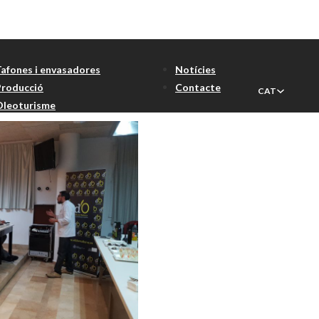
ns
Tafones i envasadores
Notícies
Producció
Contacte
CAT
Oleoturisme