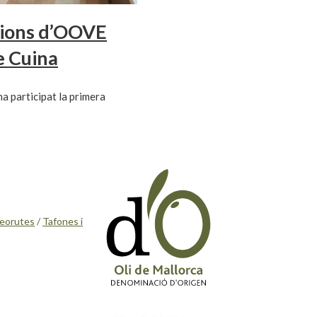
acions d’OOVE
e Cuina
a participat la primera
eorutes
/
Tafones i