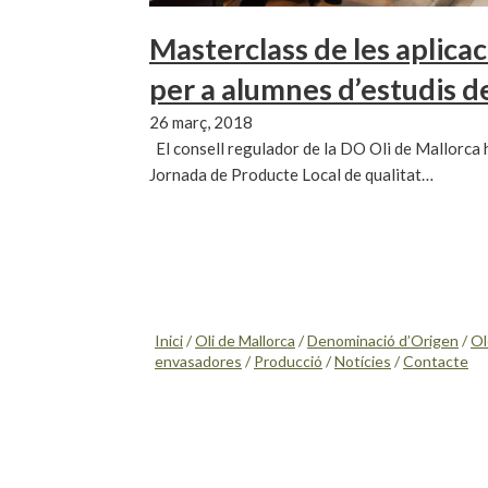
Masterclass de les aplic
per a alumnes d’estudis d
26 març, 2018
El consell regulador de la DO Oli de Mallorca h
Jornada de Producte Local de qualitat…
Inici
/
Oli de Mallorca
/
Denominació d’Origen
/
Ol
envasadores
/
Producció
/
Notícies
/
Contacte