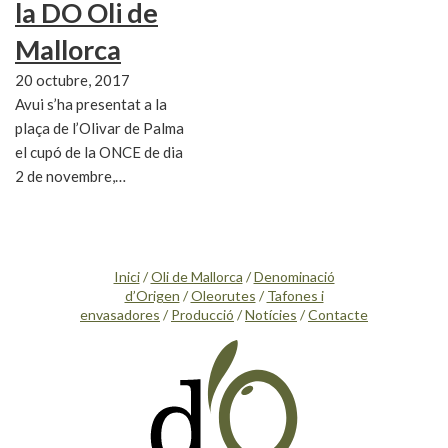
la DO Oli de
Mallorca
20 octubre, 2017
Avui s’ha presentat a la
plaça de l’Olivar de Palma
el cupó de la ONCE de dia
2 de novembre,…
Inici
/
Oli de Mallorca
/
Denominació
d’Origen
/
Oleorutes
/
Tafones i
envasadores
/
Producció
/
Notícies
/
Contacte