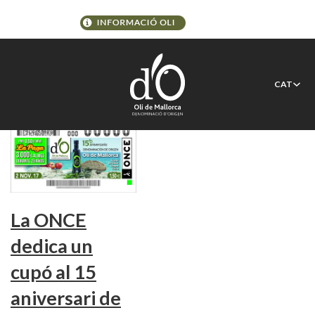
Etiqueta:
aniversari
CAT
La ONCE
dedica un
cupó al 15
aniversari de