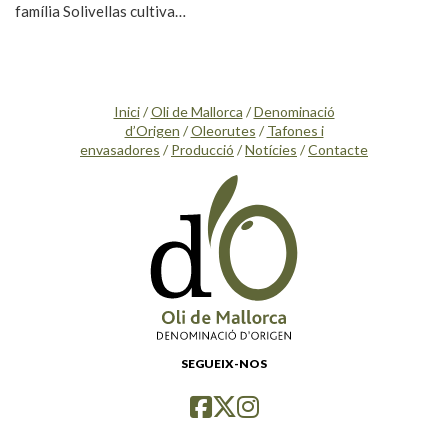
família Solivellas cultiva…
Inici
/
Oli de Mallorca
/
Denominació
d’Origen
/
Oleorutes
/
Tafones i
envasadores
/
Producció
/
Notícies
/
Contacte
SEGUEIX-NOS