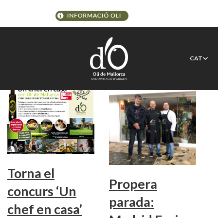
Etiqueta:
Adrián Quetglas
CAT
Torna el
Propera
concurs ‘Un
parada:
chef en casa’