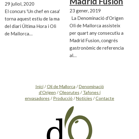
Madrid Fusion
29 juliol, 2020
23 gener, 2019
El concurs 'Un chef en casa'
La Denominació d’Origen
torna aquest estiu de la ma
Oli de Mallorca assisteix
del diari Última Hora i Oli
per quart any consecutiu a
de Mallorca…
Madrid Fusion, congrés
gastronòmic de referencia
al…
Inici
/
Oli de Mallorca
/
Denominació
d’Origen
/
Oleorutes
/
Tafones i
envasadores
/
Producció
/
Notícies
/
Contacte