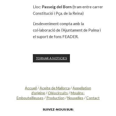
Lloc:
Passeig del Born
(tram entre carrer
Constitució i Pça. de la Reina)
L’esdeveniment compta amb la
col·laboració de l’Ajuntament de Palma i
el suport de fons FEADER.
TORNAR A NOTICIES
Accueil
/
Aceite de Mallorca
/
Appellation
d’origine
/
Oléocircuits
/
Moulins-
Embouteilleuses
/
Production
/
Nouvelles
/
Contact
SUIVEZ-NOUS SUR: