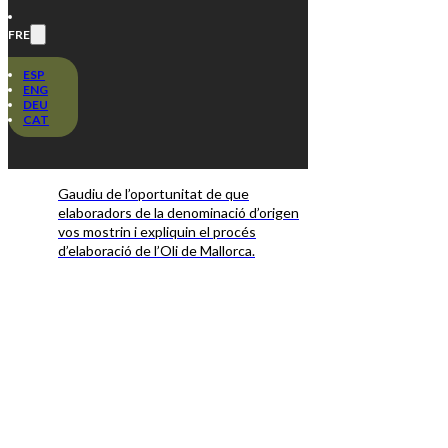
Expériences
FRE
huile d'olive
ESP
ENG
DEU
vierge extra
CAT
Gaudiu de l’oportunitat de que
elaboradors de la denominació d’origen
vos mostrin i expliquin el procés
d’elaboració de l’Oli de Mallorca.