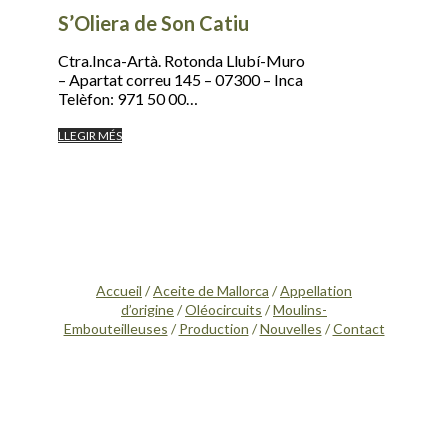
S’Oliera de Son Catiu
Ctra.Inca-Artà. Rotonda Llubí-Muro
– Apartat correu 145 – 07300 – Inca
Telèfon: 971 50 00…
LLEGIR MÉS
Accueil
/
Aceite de Mallorca
/
Appellation
d’origine
/
Oléocircuits
/
Moulins-
Embouteilleuses
/
Production
/
Nouvelles
/
Contact