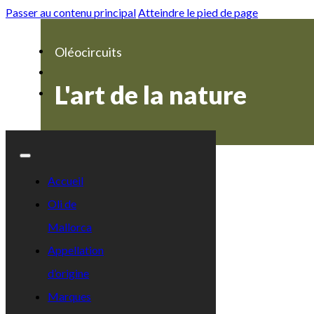
Passer au contenu principal
Atteindre le pied de page
Oléocircuits
L'art de la nature
Accueil
Oli de
Mallorca
Appellation
d’origine
Marques