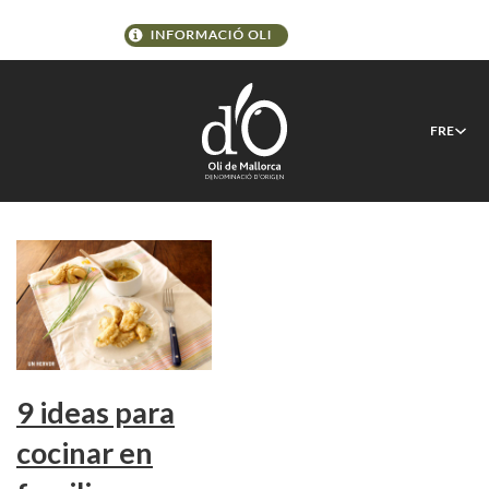
Étiquette :
cocinando entre
FRE
olivos @fr
9 ideas para
cocinar en