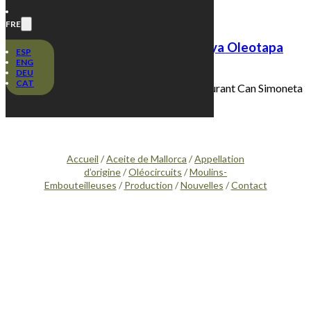
FRE
El cuiner Edgar Rodíguez guanya Oleotapa
ESP
ENG
DEU
16 avril, 2024
CAT
Edgar Rodríguez del restaurant Can Simoneta
Gastronòmic ha resultat…
Accueil
/
Aceite de Mallorca
/
Appellation
d’origine
/
Oléocircuits
/
Moulins-
Embouteilleuses
/
Production
/
Nouvelles
/
Contact