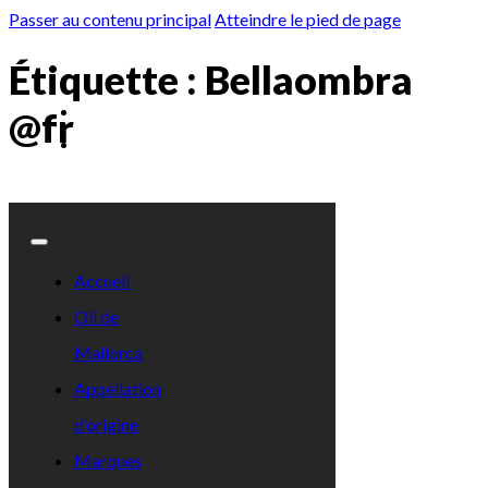
Passer au contenu principal
Atteindre le pied de page
Étiquette :
Bellaombra
@fr
Accueil
Oli de
Mallorca
Appellation
d’origine
Marques