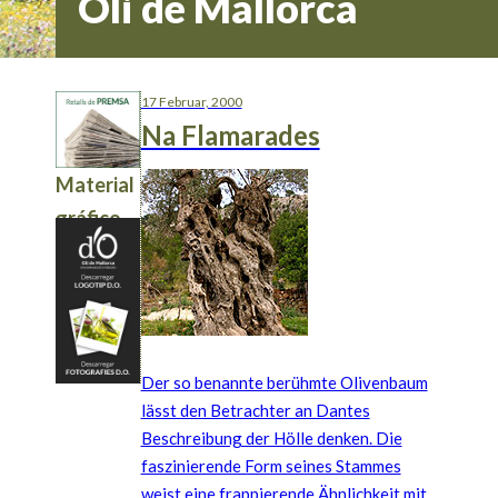
Oli de Mallorca
17 Februar, 2000
Na Flamarades
Material
gráfico
Der so benannte berühmte Olivenbaum
lässt den Betrachter an Dantes
Beschreibung der Hölle denken. Die
faszinierende Form seines Stammes
weist eine frappierende Ähnlichkeit mit