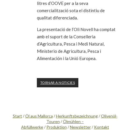
litres d’OOVE per a la seva
comercialització sota el distintiu de
qualitat diferenciada.
La presentació de l’Oli Novell ha comptat
amb el suport de la Conselleria
d’Agricultura, Pesca i Medi Natural,
Ministerio de Agricultura, Pesca i
Alimentación i la Unió Europea.
TORNAR A NOTICIES
Start
/
Öl aus Mallorca
/
Herkunftsbezeichnung
/
Olivenöl-
Touren
/
Ölmühlen –
Abfüllwerke
/
Produktion
/
Newsletter
/
Kontakt