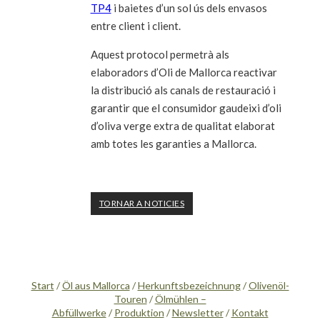
TP4
i baietes d’un sol ús dels envasos
entre client i client.
Aquest protocol permetrà als
elaboradors d’Oli de Mallorca reactivar
la distribució als canals de restauració i
garantir que el consumidor gaudeixi d’oli
d’oliva verge extra de qualitat elaborat
amb totes les garanties a Mallorca.
TORNAR A NOTICIES
Start
/
Öl aus Mallorca
/
Herkunftsbezeichnung
/
Olivenöl-
Touren
/
Ölmühlen –
Abfüllwerke
/
Produktion
/
Newsletter
/
Kontakt