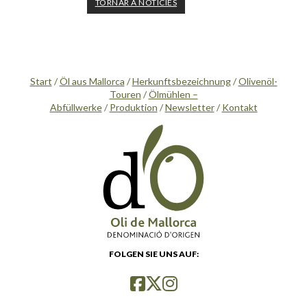
TORNAR A NOTICIES
Start
/
Öl aus Mallorca
/
Herkunftsbezeichnung
/
Olivenöl-
Touren
/
Ölmühlen –
Abfüllwerke
/
Produktion
/
Newsletter
/
Kontakt
FOLGEN SIE UNS AUF: