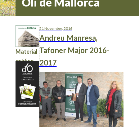
Oli de Mallorca
21 November, 2016
Andreu Manresa,
Tafoner Major 2016-
Material
gráfico
2017