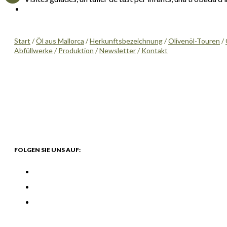
Start
/
Öl aus Mallorca
/
Herkunftsbezeichnung
/
Olivenöl-Touren
/
Abfüllwerke
/
Produktion
/
Newsletter
/
Kontakt
FOLGEN SIE UNS AUF: