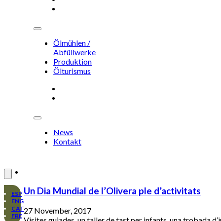
Ölturismus
Ölmühlen /
Abfüllwerke
Produktion
Ölturismus
News
Kontakt
News
Kontakt
DEU
Un Dia Mundial de l’Olivera ple d’activitats
ESP
ENG
CAT
27 November, 2017
FRE
Visites guiades, un taller de tast per infants, una trobada 