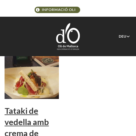
Schlagwort:
ricardo @de
DEU
Tataki de
vedella amb
crema de