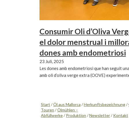
Consumir Oli d’Oliva Verg
el dolor menstrual i millo
dones amb endometriosi
23 Juli, 2025
Les dones amb endometriosi que han seguit una
amb oli d’oliva verge extra (OOVE) experiment
Start
/
Öl aus Mallorca
/
Herkunftsbezeichnung
/
Touren
/
Ölmühlen –
Abfüllwerke
/
Produktion
/
Newsletter
/
Kontakt