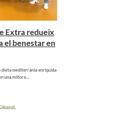
e Extra redueix
ra el benestar en
 dieta mediterrània enriquida
en una millora…
Olivenöl-