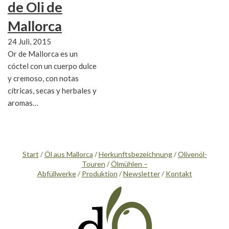
de Oli de
Mallorca
24 Juli, 2015
Or de Mallorca es un
cóctel con un cuerpo dulce
y cremoso, con notas
cítricas, secas y herbales y
aromas…
Start
/
Öl aus Mallorca
/
Herkunftsbezeichnung
/
Olivenöl-
Touren
/
Ölmühlen –
Abfüllwerke
/
Produktion
/
Newsletter
/
Kontakt