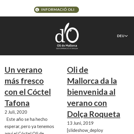
Schlagwort:
Brassclub @de
DEU
Un verano
Oli de
más fresco
Mallorca da la
con el Cóctel
bienvenida al
Tafona
verano con
Dolça Roqueta
2 Juli, 2020
Este año se ha hecho
13 Juni, 2019
esperar, pero ya tenemos
[slideshow_deploy
aquí el Cóctel Oli de