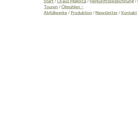
Start
/
Öl aus Mallorca
/
Herkunftsbezeichnung
/
Touren
/
Ölmühlen –
Abfüllwerke
/
Produktion
/
Newsletter
/
Kontakt