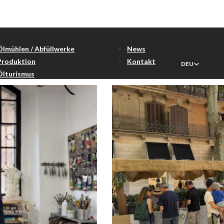
ter
Ölmühlen / Abfüllwerke
News
Produktion
Kontakt
DEU
Ölturismus