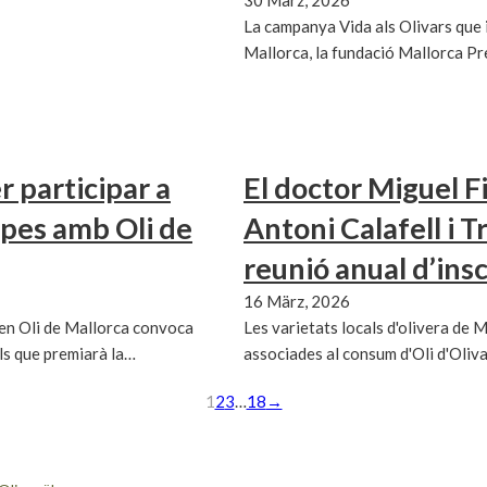
La campanya Vida als Olivars que
Mallorca, la fundació Mallorca P
r participar a
El doctor Miguel F
apes amb Oli de
Antoni Calafell i T
reunió anual d’ins
16 März, 2026
en Oli de Mallorca convoca
Les varietats locals d'olivera de M
ls que premiarà la…
associades al consum d'Oli d'Oliv
1
2
3
…
18
→