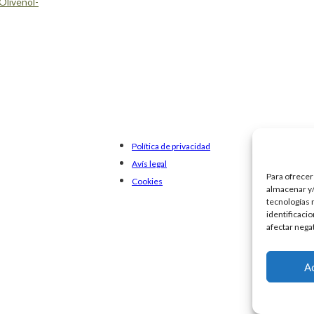
Olivenöl-
Política de privacidad
Avís legal
Para ofrecer
Cookies
almacenar y/
tecnologías 
identificaci
afectar nega
A