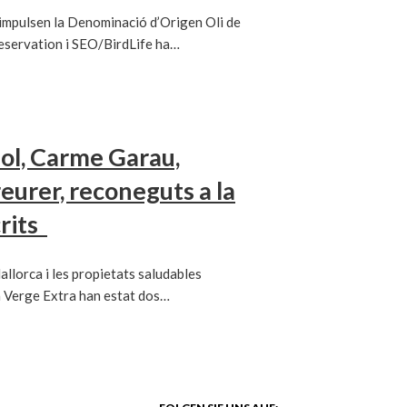
 impulsen la Denominació d’Origen Oli de
reservation i SEO/BirdLife ha…
iol, Carme Garau,
reurer, reconeguts a la
crits
allorca i les propietats saludables
a Verge Extra han estat dos…