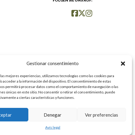
FOLGEN SIE UNS AUF:
Gestionar consentimiento
 las mejores experiencias, utilizamos tecnologías como las cookies para
o acceder a la información del dispositivo. El consentimiento de estas
nos permitirá procesar datos como el comportamiento de navegación o las
ones únicas en este sitio. No consentir o retirar el consentimiento, puede
tivamente a ciertas características y funciones.
ceptar
Denegar
Ver preferencias
Avís legal