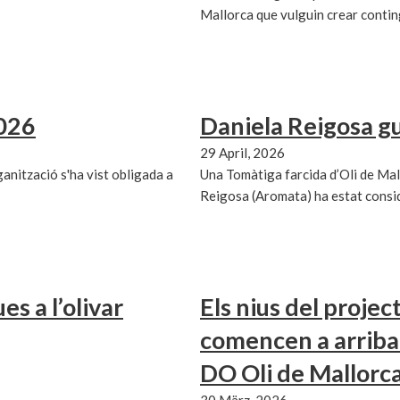
Mallorca que vulguin crear contin
2026
Daniela Reigosa g
29 April, 2026
ganització s'ha vist obligada a
Una Tomàtiga farcida d’Oli de Mal
Reigosa (Aromata) ha estat consi
s a l’olivar
Els nius del project
comencen a arribar
DO Oli de Mallorc
30 März, 2026